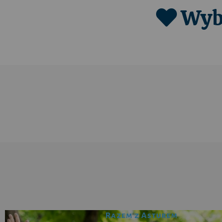
Wybi
Razem z Asturem