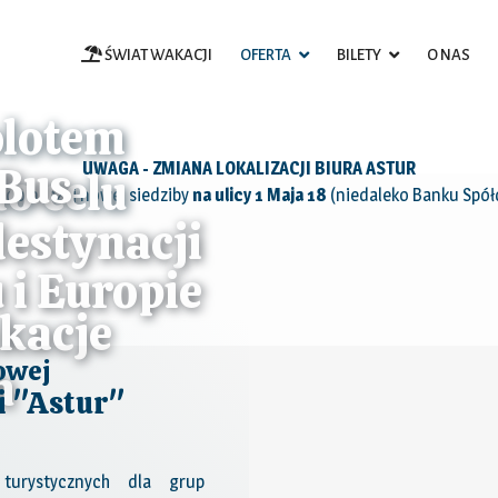
ŚWIAT WAKACJI
OFERTA
BILETY
O NAS
olotem
xBus
UWAGA - ZMIANA LOKALIZACJI BIURA ASTUR
o celu
 do naszej nowej siedziby
na ulicy 1 Maja 18
(niedaleko Banku Spół
destynacji
 i Europie
kacje
owej
h
i "Astur"
 turystycznych dla grup