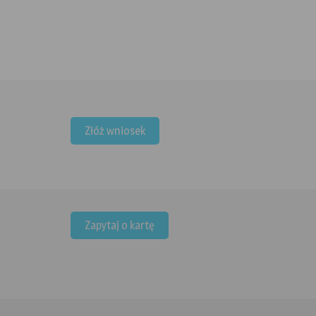
OPÓŹNIONY LOT???
Odzyskaj to co Ci się należy
Złóż wniosek
KARTY TURYSTYCZNE
Ubezpieczenie i zniżki w jednej karcie
Zapytaj o kartę